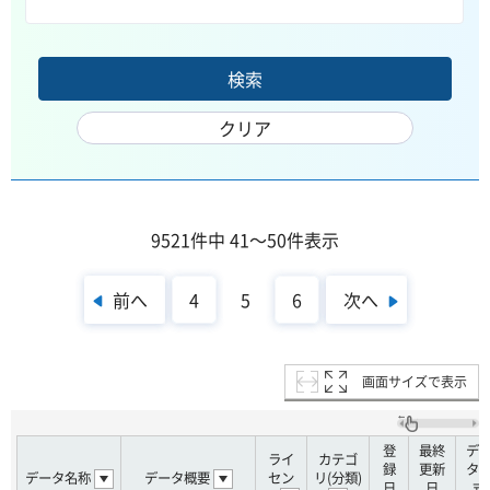
9521件中 41～50件表示
前へ
次へ
4
5
6
画面サイズで表示
登
最終
デ
ライ
カテゴ
録
更新
タ
データ名称
データ概要
セン
リ(分類)
日
日
式