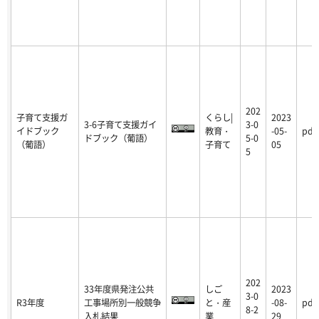
202
子育て支援ガ
くらし|
2023
3-6子育て支援ガイ
3-0
イドブック
教育・
-05-
pdf
ドブック（葡語）
5-0
（葡語）
子育て
05
5
202
33年度県発注公共
しご
2023
3-0
R3年度
工事場所別一般競争
と・産
-08-
pdf
8-2
入札結果
業
29