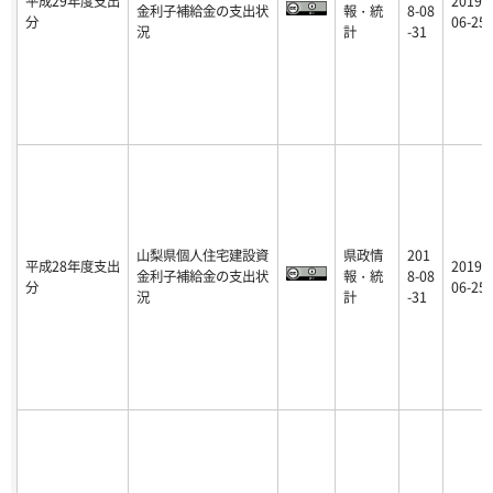
平成29年度支出
2019-
金利子補給金の支出状
報・統
8-08
分
06-25
況
計
-31
山梨県個人住宅建設資
県政情
201
平成28年度支出
2019-
金利子補給金の支出状
報・統
8-08
分
06-25
況
計
-31