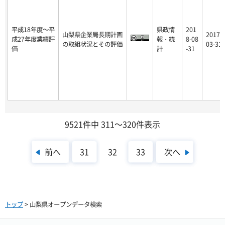
平成18年度～平
県政情
201
山梨県企業局長期計画
2017-
成27年度業績評
報・統
8-08
の取組状況とその評価
03-31
価
計
-31
9521件中 311～320件表示
前へ
次へ
31
32
33
トップ
> 山梨県オープンデータ検索