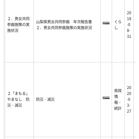
20
2
２．男女共同
18
山梨県男女共同参画 年次報告書
くら
1
参画施策の実
-0
２．男女共同参画施策の実施状況
し
0
施状況
8-
0
31
20
県政
2
２「まもる」
20
情
2
やまなし 防
防災・減災
-0
報・
0
災・減災
3-
統計
3
27