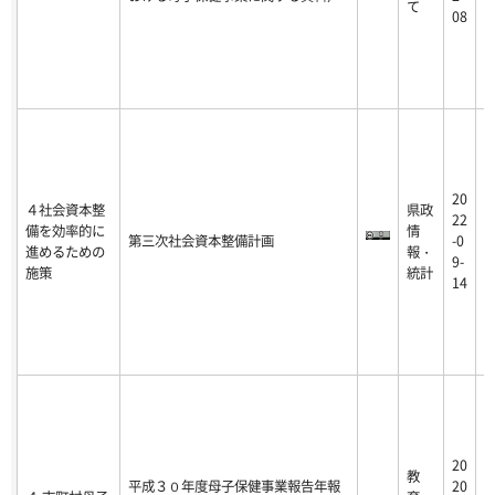
て
0
08
20
４社会資本整
県政
2
22
備を効率的に
情
2
第三次社会資本整備計画
-0
進めるための
報・
0
9-
施策
統計
1
14
20
教
2
平成３０年度母子保健事業報告年報
20