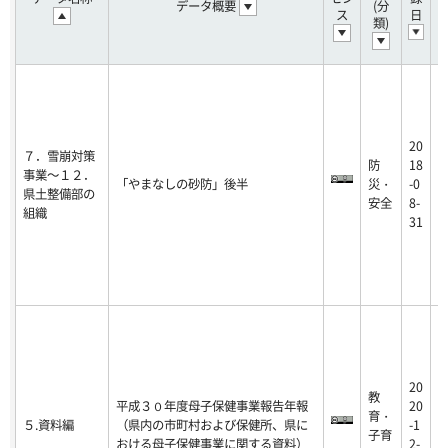
データ概要
(分
ス
日
類)
20
７．雪崩対策
2
防
18
事業～１２．
1
「やまなしの砂防」後半
災・
-0
県土整備部の
0
安全
8-
組織
0
31
20
教
2
平成３０年度母子保健事業報告年報
20
育・
2
５.資料編
（県内の市町村および保健所、県に
-1
子育
1
おける母子保健事業に関する資料）
2-