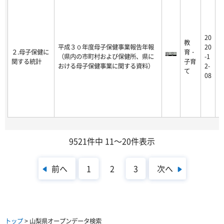
20
教
2
平成３０年度母子保健事業報告年報
20
２.母子保健に
育・
2
（県内の市町村および保健所、県に
-1
関する統計
子育
1
おける母子保健事業に関する資料）
2-
て
0
08
9521件中 11～20件表示
前へ
次へ
1
2
3
トップ
> 山梨県オープンデータ検索