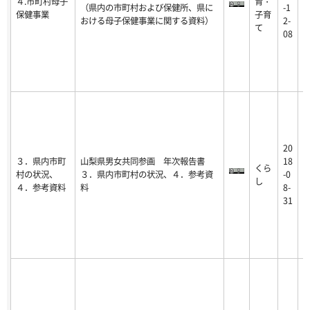
４.市町村母子
育・
2
（県内の市町村および保健所、県に
-1
保健事業
子育
1
おける母子保健事業に関する資料）
2-
て
0
08
20
2
３．県内市町
山梨県男女共同参画 年次報告書
18
くら
1
村の状況、
３．県内市町村の状況、４．参考資
-0
し
0
４．参考資料
料
8-
0
31