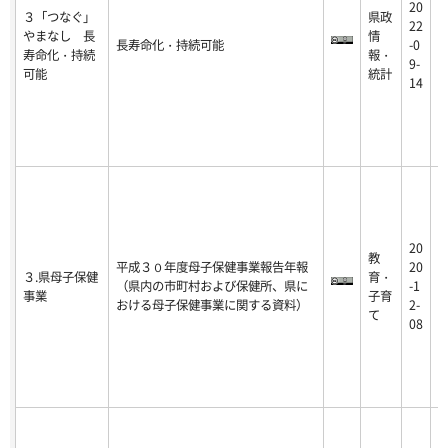
20
３「つなぐ」
県政
2
22
やまなし 長
情
2
長寿命化・持続可能
-0
寿命化・持続
報・
0
9-
可能
統計
1
14
20
教
2
平成３０年度母子保健事業報告年報
20
３.県母子保健
育・
2
（県内の市町村および保健所、県に
-1
事業
子育
1
おける母子保健事業に関する資料）
2-
て
0
08