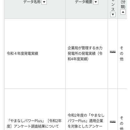
データ名称
データ概要
(分
ン
類)
ス
企業局が管理する水力
そ
令和４年度発電実績
発電所の発電実績（令
の
和4年度実績）
他
令和2年度の「やまなし
そ
「やまなしパワーPlus」［令和2年
パワーPlus」適用企業
の
度］アンケート調査結果について
を対象としたアンケー
他