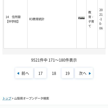
20
教
21
14 住所録
育・
R3教育統計
-1
【中学校】
子育
0-
て
06
9521件中 171～180件表示
前へ
次へ
17
18
19
トップ
> 山梨県オープンデータ検索