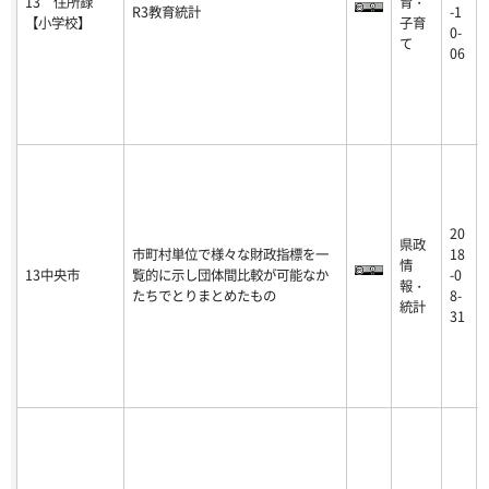
13 住所録
育・
R3教育統計
-1
【小学校】
子育
0-
て
06
20
県政
市町村単位で様々な財政指標を一
18
情
13中央市
覧的に示し団体間比較が可能なか
-0
報・
たちでとりまとめたもの
8-
統計
31