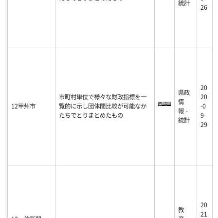
統計
26
20
県政
市町村単位で様々な財政指標を一
20
情
12甲州市
覧的に示し団体間比較が可能なか
-0
報・
たちでとりまとめたもの
9-
統計
29
20
教
21