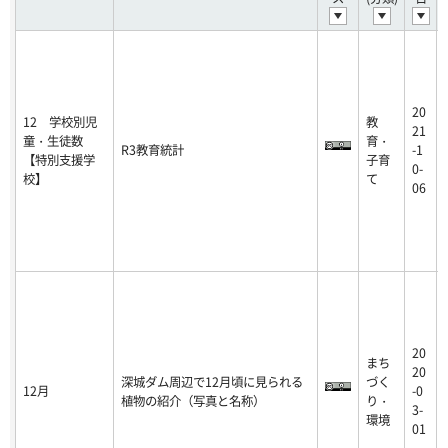
20
12 学校別児
教
21
童・生徒数
育・
R3教育統計
-1
【特別支援学
子育
0-
校】
て
06
20
まち
20
深城ダム周辺で12月頃に見られる
づく
12月
-0
植物の紹介（写真と名称）
り・
3-
環境
01