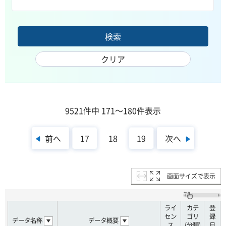
9521件中 171～180件表示
前へ
次へ
17
18
19
画面サイズで表示
ライ
カテ
登
セン
ゴリ
録
データ名称
データ概要
ス
(分類)
日