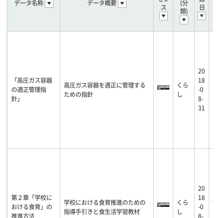
データ名称
データ概要
(分
ス
日
類)
20
2
「高圧ガス容器
18
高圧ガス容器を適正に管理する
くら
8
の適正管理指
-0
ための指針
し
3
針」
8-
6
31
20
2
第２章「学校に
18
学校における食育推進のための
くら
9
おける食育」の
-0
指導手引きと食生活学習教材
し
5
推進方法
8-