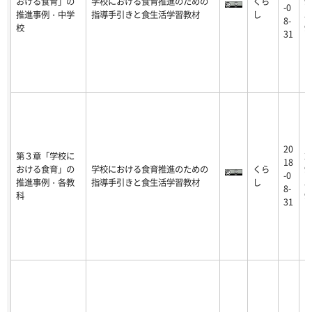
おける食育」の
学校における食育推進のための
くら
9
-0
推進事例・中学
指導手引きと食生活学習教材
し
5
8-
校
9
31
20
第３章「学校に
2
18
おける食育」の
学校における食育推進のための
くら
9
-0
推進事例・各教
指導手引きと食生活学習教材
し
5
8-
科
9
31