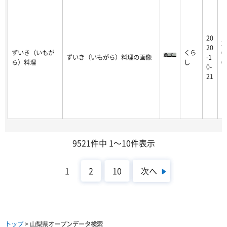
20
2
20
ずいき（いもが
くら
0
ずいき（いもがら）料理の画像
-1
ら）料理
し
0
0-
1
21
9521件中 1～10件表示
次へ
1
2
10
トップ
> 山梨県オープンデータ検索