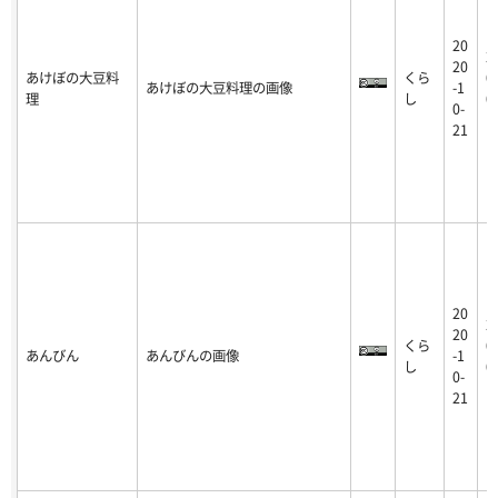
20
2
20
あけぼの大豆料
くら
0
あけぼの大豆料理の画像
-1
理
し
0
0-
1
21
20
2
20
くら
0
あんびん
あんびんの画像
-1
し
0
0-
1
21