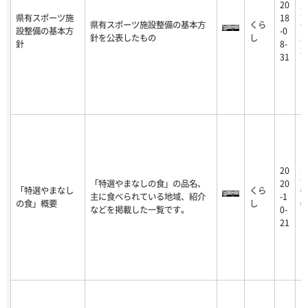
20
2
県有スポーツ施
18
県有スポーツ施設整備の基本方
くら
6
設整備の基本方
-0
針を公表したもの
し
2
針
8-
2
31
20
2
「特選やまなしの食」の品名、
20
「特選やまなし
くら
0
主に食べられている地域、紹介
-1
の食」概要
し
0
などを掲載した一覧です。
0-
1
21