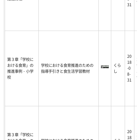
9
31
20
第３章「学校に
2
18
おける食育」の
学校における食育推進のための
くら
9
-0
推進事例・小学
指導手引きと食生活学習教材
し
5
8-
校
9
31
20
第３章「学校に
2
18