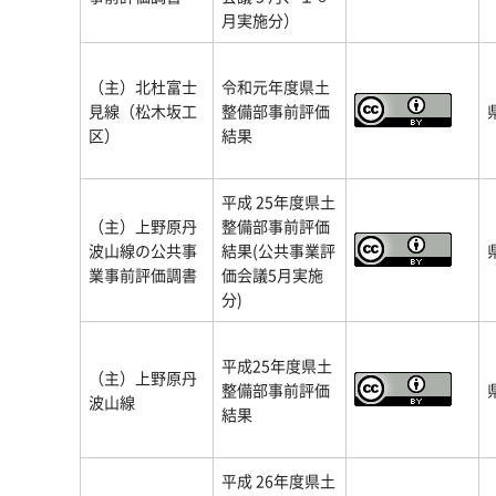
月実施分）
（主）北杜富士
令和元年度県土
見線（松木坂工
整備部事前評価
区）
結果
平成 25年度県土
（主）上野原丹
整備部事前評価
波山線の公共事
結果(公共事業評
業事前評価調書
価会議5月実施
分)
平成25年度県土
（主）上野原丹
整備部事前評価
波山線
結果
平成 26年度県土