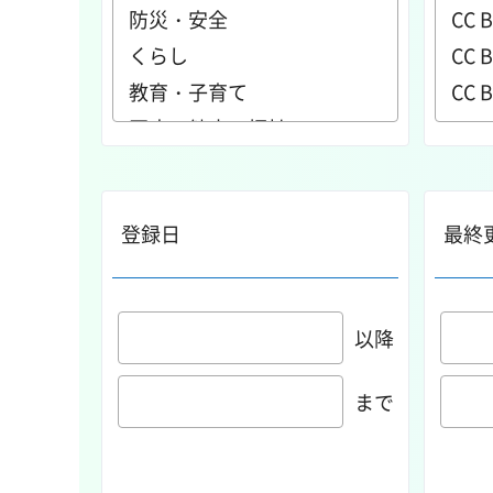
登録日
最終
以降
まで