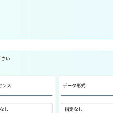
下さい
センス
データ形式