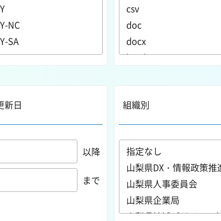
更新日
組織別
以降
まで