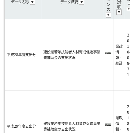
データ名称
データ概要
(分
ン
日
類)
ス
2
0
県政
1
建設業若年技能者人材育成促進事業
情
8-
平成28年度支出分
費補助金の支出状況
報・
0
統計
8-
3
1
2
0
県政
1
建設業若年技能者人材育成促進事業
情
8-
平成29年度支出分
費補助金の支出状況
報・
0