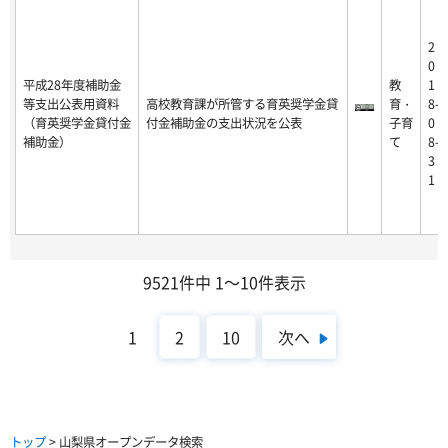
2
0
平成28年度補助金
教
1
等支出公表用資料
高校教育課が所管する育英奨学金貸
育・
8-
（育英奨学金貸付金
付金補助金の支出状況を公表
子育
0
補助金）
て
8-
3
1
9521件中 1～10件表示
次へ
1
2
10
トップ
> 山梨県オープンデータ検索