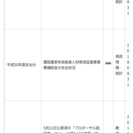
統計
8-
3
1
2
0
県政
1
建設業若年技能者人材育成促進事業
情
8-
平成30年度支出分
費補助金の支出状況
報・
0
統計
8-
3
1
2
0
5月12日公表済の「プロポーザル説
教
1