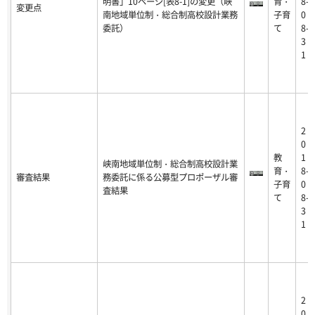
明書」10ページ[表8-1]の変更（峡
育・
8-
変更点
南地域単位制・総合制高校設計業務
子育
0
委託）
て
8-
3
1
2
0
教
1
峡南地域単位制・総合制高校設計業
育・
8-
審査結果
務委託に係る公募型プロポーザル審
子育
0
査結果
て
8-
3
1
2
0