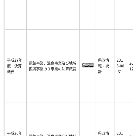
平成27年
県政情
201
電気事業、温泉事業及び地域
201
度 決算
報・統
8-08
振興事業の３事業の決算概要
12-
概要
計
-31
平成26年
県政情
201