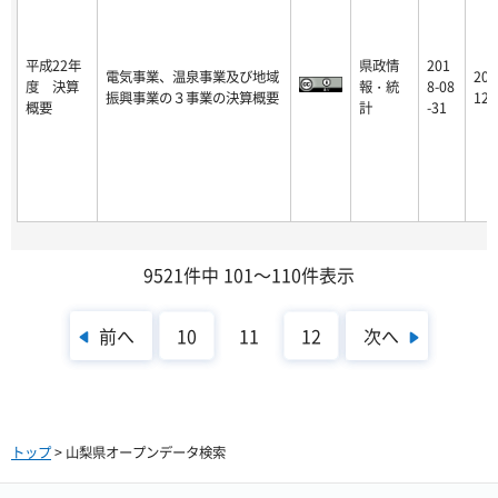
平成22年
県政情
201
電気事業、温泉事業及び地域
201
度 決算
報・統
8-08
振興事業の３事業の決算概要
12-
概要
計
-31
9521件中 101～110件表示
前へ
次へ
10
11
12
トップ
> 山梨県オープンデータ検索