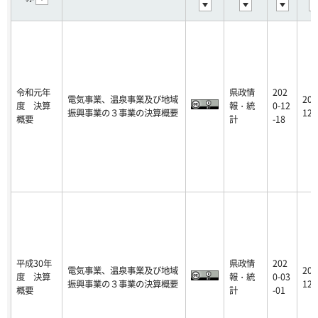
令和元年
県政情
202
電気事業、温泉事業及び地域
202
度 決算
報・統
0-12
振興事業の３事業の決算概要
12-
概要
計
-18
平成30年
県政情
202
電気事業、温泉事業及び地域
201
度 決算
報・統
0-03
振興事業の３事業の決算概要
12-
概要
計
-01