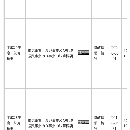
平成29年
県政情
202
電気事業、温泉事業及び地域
201
度 決算
報・統
0-03
振興事業の３事業の決算概要
12-
概要
計
-01
平成28年
県政情
201
電気事業、温泉事業及び地域
201
度 決算
報・統
8-08
振興事業の３事業の決算概要
12-
概要
計
-31