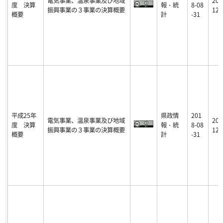
電気事業、温泉事業及び地域
201
度 決算
報・統
8-08
振興事業の３事業の決算概要
12-
概要
計
-31
平成25年
県政情
201
電気事業、温泉事業及び地域
201
度 決算
報・統
8-08
振興事業の３事業の決算概要
12-
概要
計
-31