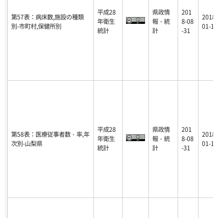
平成28
県政情
201
第57表：病床数,施設の種類
2018-
年衛生
報・統
8-08
別-市町村,保健所別
01-16
統計
計
-31
平成28
県政情
201
第58表：医療従事者数・率,年
2018-
年衛生
報・統
8-08
次別-山梨県
01-16
統計
計
-31