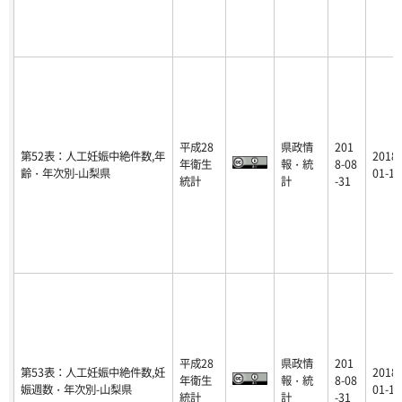
平成28
県政情
201
第52表：人工妊娠中絶件数,年
2018-
年衛生
報・統
8-08
齢・年次別-山梨県
01-16
統計
計
-31
平成28
県政情
201
第53表：人工妊娠中絶件数,妊
2018-
年衛生
報・統
8-08
娠週数・年次別-山梨県
01-16
統計
計
-31