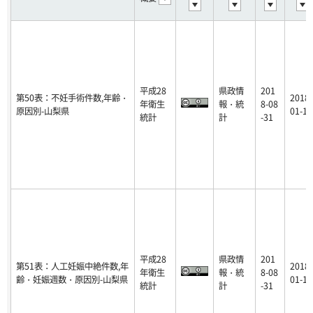
平成28
県政情
201
第50表：不妊手術件数,年齢・
2018-
年衛生
報・統
8-08
原因別-山梨県
01-16
統計
計
-31
平成28
県政情
201
第51表：人工妊娠中絶件数,年
2018-
年衛生
報・統
8-08
齢・妊娠週数・原因別-山梨県
01-16
統計
計
-31