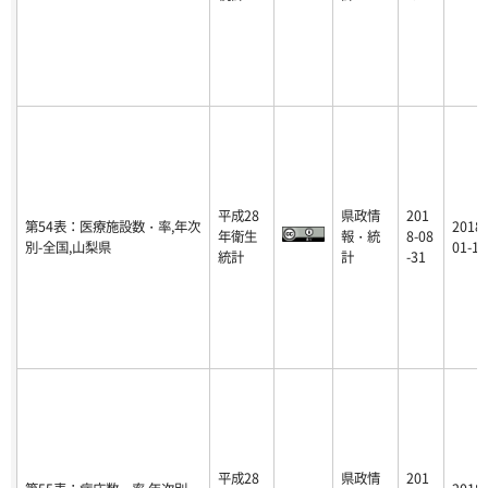
平成28
県政情
201
第54表：医療施設数・率,年次
2018-
年衛生
報・統
8-08
別-全国,山梨県
01-16
統計
計
-31
平成28
県政情
201