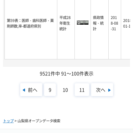
平成28
県政情
201
第59表：医師・歯科医師・薬
2018-
年衛生
報・統
8-08
剤師数,率-都道府県別
01-16
統計
計
-31
9521件中 91～100件表示
前へ
次へ
9
10
11
トップ
> 山梨県オープンデータ検索