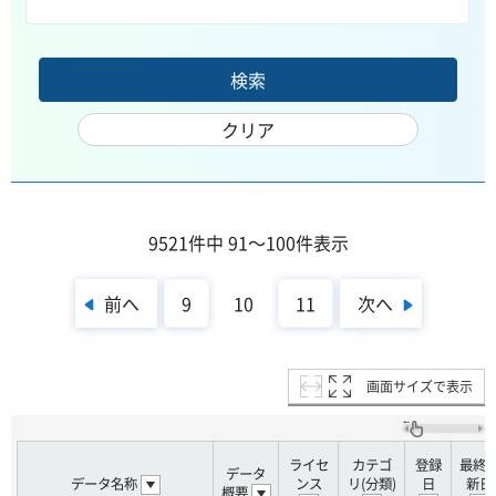
9521件中 91～100件表示
前へ
次へ
9
10
11
画面サイズで表示
ライセ
カテゴ
登録
最終
データ
データ名称
ンス
リ(分類)
日
新日
概要