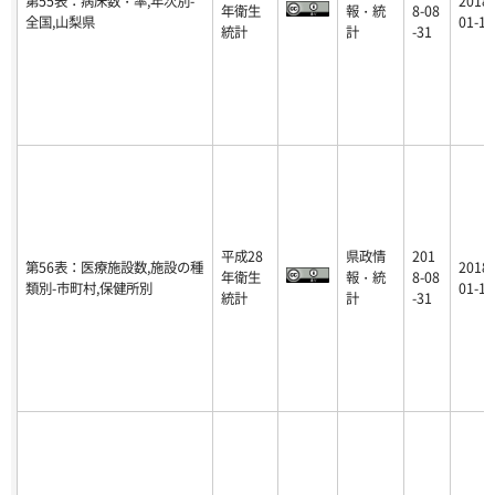
第55表：病床数・率,年次別-
2018-
年衛生
報・統
8-08
全国,山梨県
01-16
統計
計
-31
平成28
県政情
201
第56表：医療施設数,施設の種
2018-
年衛生
報・統
8-08
類別-市町村,保健所別
01-16
統計
計
-31