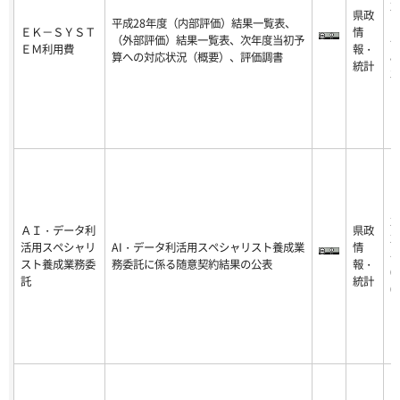
2
県政
平成28年度（内部評価）結果一覧表、
1
ＥＫ－ＳＹＳＴ
情
（外部評価）結果一覧表、次年度当初予
-0
ＥＭ利用費
報・
算への対応状況（概要）、評価調書
8-
統計
3
2
ＡＩ・データ利
県政
2
活用スペシャリ
AI・データ利活用スペシャリスト養成業
情
-1
スト養成業務委
務委託に係る随意契約結果の公表
報・
0-
託
統計
0