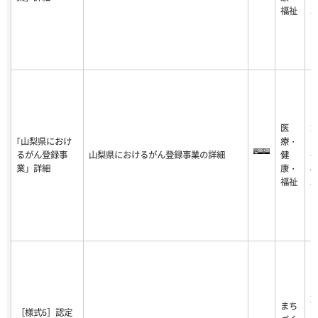
福祉
3
医
2
｢山梨県におけ
療・
1
るがん登録事
山梨県におけるがん登録事業の詳細
健
-0
業」詳細
康・
8-
福祉
3
2
まち
［様式6］認定
1