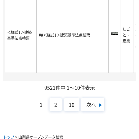
2
しご
2
＜様式1＞建築
##＜様式1＞建築基準法点検票
と・
-0
基準法点検票
産業
5-
0
9521件中 1～10件表示
次へ
1
2
10
トップ
> 山梨県オープンデータ検索