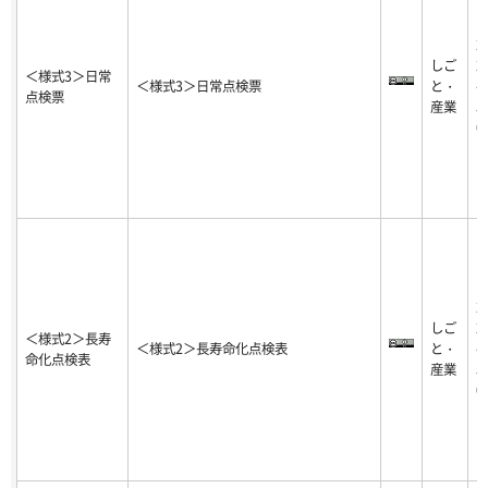
2
しご
2
＜様式3＞日常
＜様式3＞日常点検票
と・
-0
点検票
産業
5-
0
2
しご
2
＜様式2＞長寿
＜様式2＞長寿命化点検表
と・
-0
命化点検表
産業
5-
0