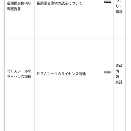
づく
長期優良住宅状
長期優良住宅の認定について
-0
り・
況報告書
8-
環境
3
2
県政
2
ＲＰＡツールの
情
ＲＰＡツールのライセンス調達
-0
ライセンス調達
報・
8-
統計
0