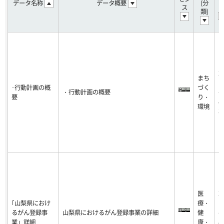
データ名称
データ概要
(分
ス
類)
2
まち
1
･行動計画の概
づく
・行動計画の概要
-0
要
り・
8-
環境
3
医
2
｢山梨県におけ
療・
1
るがん登録事
山梨県におけるがん登録事業の詳細
健
-0
業」詳細
康・
8-