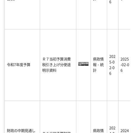
6
202
Ｒ７当初予算消費
県政情
2025
5-0
令和7年度予算
税引き上げ分使途
報・統
-02-0
2-0
明示資料
計
6
6
202
財政の中期見通し
県政情
2024