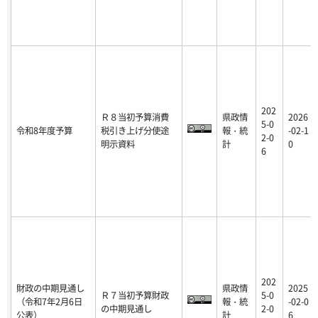
202
Ｒ８当初予算消費
県政情
2026
5-0
令和8年度予算
税引き上げ分使途
報・統
-02-1
2-0
明示資料
計
0
6
202
財政の中期見通し
県政情
2025
Ｒ７当初予算財政
5-0
（令和7年2月6日
報・統
-02-0
の中期見通し
2-0
公表）
計
6