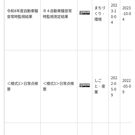
202
まちづ
2023
令和4年度自動車騒
Ｒ４自動車騒音常
3-1
くり・
-10-0
音常時監視結果
時監視測定結果
0-0
環境
4
4
202
しご
2022
＜様式3＞日常点検
＜様式3＞日常点検
2-0
と・産
-05-0
票
票
5-0
業
9
9