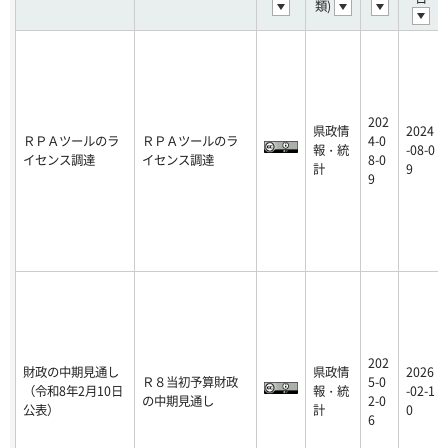
類)
202
県政情
2024
ＲＰＡツールのラ
ＲＰＡツールのラ
4-0
報・統
-08-0
イセンス調達
イセンス調達
8-0
計
9
9
202
財政の中期見通し
県政情
2026
Ｒ８当初予算財政
5-0
（令和8年2月10日
報・統
-02-1
の中期見通し
2-0
公表）
計
0
6