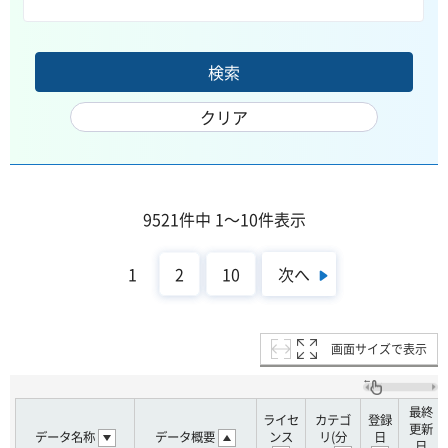
9521件中 1～10件表示
次へ
1
2
10
画面サイズで表示
最終
ライセ
カテゴ
登録
更新
データ名称
データ概要
ンス
リ(分
日
日