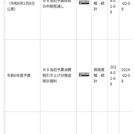
Ｒ６当初予算財政
4-0
（令和6年2月8日
報・統
-02-0
の中期見通し
2-0
公表）
計
8
8
202
Ｒ６当初予算消費
県政情
2024
4-0
令和6年度予算
税引き上げ分使途
報・統
-02-0
2-0
明示資料
計
8
8