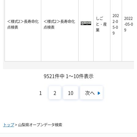
202
しご
2022
＜様式2＞長寿命化
＜様式2＞長寿命化
2-0
と・産
-05-0
点検表
点検表
5-0
業
9
9
9521件中 1～10件表示
次へ
1
2
10
トップ
> 山梨県オープンデータ検索