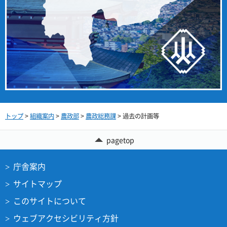
トップ
>
組織案内
>
農政部
>
農政総務課
> 過去の計画等
pagetop
庁舎案内
サイトマップ
このサイトについて
ウェブアクセシビリティ方針