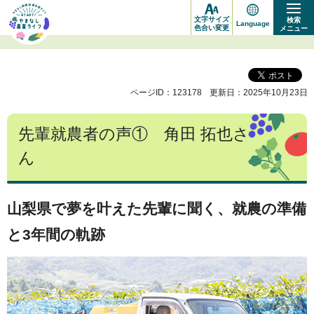
や
文字サイズ
検索
Language
ま
色合い変更
メニュー
な
し
ページID：123178
更新日：2025年10月23日
新
規
先輩就農者の声① 角田 拓也さ
就
ん
農
応
援
山梨県で夢を叶えた先輩に聞く、就農の準備
サ
と3年間の軌跡
イ
ト
START!