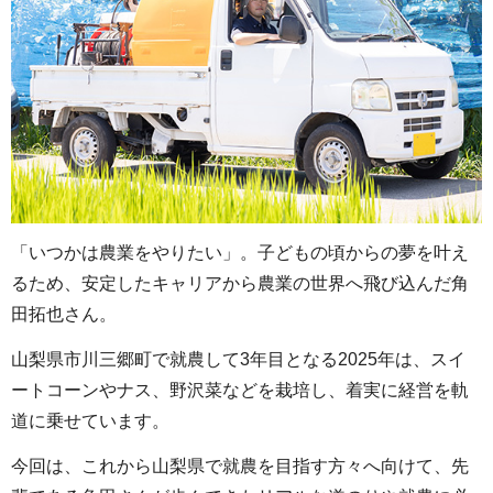
や
ま
な
し
農
業
ラ
イ
「いつかは農業をやりたい」。子どもの頃からの夢を叶え
フ
るため、安定したキャリアから農業の世界へ飛び込んだ角
田拓也さん。
山梨県市川三郷町で就農して3年目となる2025年は、スイ
ートコーンやナス、野沢菜などを栽培し、着実に経営を軌
道に乗せています。
今回は、これから山梨県で就農を目指す方々へ向けて、先