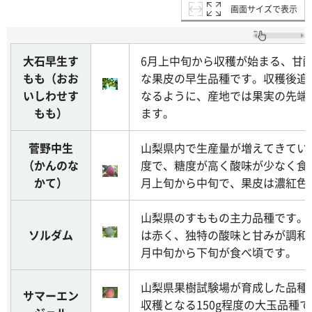
画面サイズで表示
大石早生す
6月上中旬から収穫が始まる、甘
もも（おお
な果皮の早生品種です。収穫後追
いしわせす
なるように、産地では果実の先端
もも）
ます。
菅野中生
山梨県内で生産量が増えてきている
（かんのな
度で、糖度が高く酸味が少なく食
かて）
月上旬から中旬で、果皮は濃紅色
山梨県のすももの主力品種です。
ソルダム
は赤く、独特の酸味と甘みが調和
月中旬から下旬が食べ頃です。
山梨県果樹試験場が育成した品種
サマーエン
収穫となる150g程度の大玉品種で