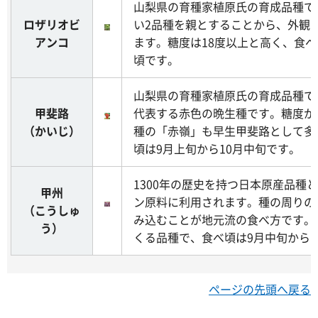
山梨県の育種家植原氏の育成品種で
ロザリオビ
い2品種を親とすることから、外観
アンコ
ます。糖度は18度以上と高く、食べ
頃です。
山梨県の育種家植原氏の育成品種で
甲斐路
代表する赤色の晩生種です。糖度が
（かいじ）
種の「赤嶺」も早生甲斐路として多
頃は9月上旬から10月中旬です。
1300年の歴史を持つ日本原産品種
甲州
ン原料に利用されます。種の周りの
（こうしゅ
み込むことが地元流の食べ方です。
う）
くる品種で、食べ頃は9月中旬から1
ページの先頭へ戻る