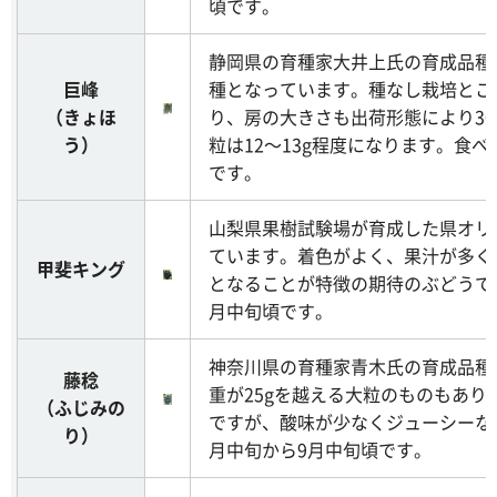
頃です。
静岡県の育種家大井上氏の育成品種
巨峰
種となっています。種なし栽培とこ
（きょほ
り、房の大きさも出荷形態により300
う）
粒は12～13g程度になります。食べ
です。
山梨県果樹試験場が育成した県オリ
ています。着色がよく、果汁が多く
甲斐キング
となることが特徴の期待のぶどうで
月中旬頃です。
神奈川県の育種家青木氏の育成品種
藤稔
重が25gを越える大粒のものもあり
（ふじみの
ですが、酸味が少なくジューシーな
り）
月中旬から9月中旬頃です。