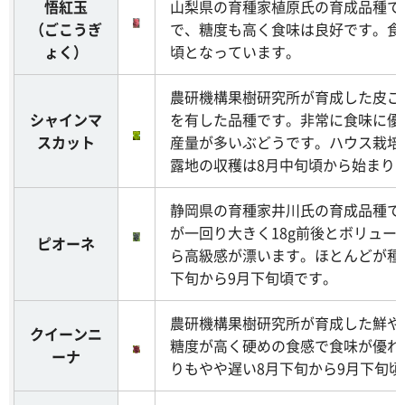
悟紅玉
山梨県の育種家植原氏の育成品種で
（ごこうぎ
で、糖度も高く食味は良好です。食
ょく）
頃となっています。
農研機構果樹研究所が育成した皮ご
シャインマ
を有した品種です。非常に食味に優
スカット
産量が多いぶどうです。ハウス栽培
露地の収穫は8月中旬頃から始まり
静岡県の育種家井川氏の育成品種で
が一回り大きく18g前後とボリュー
ピオーネ
ら高級感が漂います。ほとんどが種
下旬から9月下旬頃です。
農研機構果樹研究所が育成した鮮や
クイーンニ
糖度が高く硬めの食感で食味が優れ
ーナ
りもやや遅い8月下旬から9月下旬