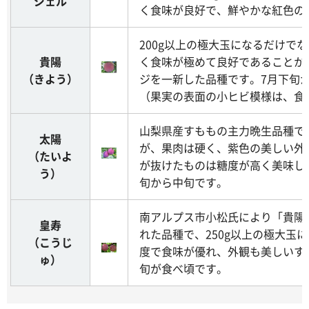
ジェル
く食味が良好で、鮮やかな紅色の
200g以上の極大玉になるだけで
貴陽
く食味が極めて良好であることか
（きよう）
ジを一新した品種です。7月下旬
（果実の表面の小ヒビ模様は、食
山梨県産すももの主力晩生品種です
太陽
が、果肉は硬く、紫色の美しい外
（たいよ
が抜けたものは糖度が高く美味し
う）
旬から中旬です。
南アルプス市小松氏により「貴陽
皇寿
れた品種で、250g以上の極大玉
（こうじ
度で食味が優れ、外観も美しいす
ゅ）
旬が食べ頃です。