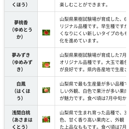
くほう）
楽しむことができます。
山梨県果樹試験場が育成した、6
夢桃香
リジナル品種です。早生種ですが
（ゆめとう
くなりにくい新しいタイプのもも
か）
化を進めています。
夢みずき
山梨県果樹試験場が育成した7月
（ゆめみず
オリジナル品種です。大玉で着色
き）
が良好です。県内各産地で生産さ
白鳳
山梨県で最も生産量が多い品種で
（はくほ
しい外観、白色で果汁が多い果肉
う）
が魅力です。食べ頃は7月中旬か
浅間白桃
山梨県で生まれ育った品種で、30
（あさまは
色、甘く香り高い果肉と、外観・
くとう）
た上品なももです。食べ頃は7月