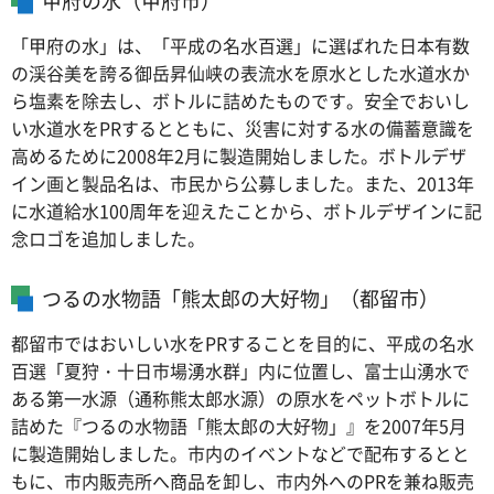
甲府の水（甲府市）
「甲府の水」は、「平成の名水百選」に選ばれた日本有数
の渓谷美を誇る御岳昇仙峡の表流水を原水とした水道水か
ら塩素を除去し、ボトルに詰めたものです。安全でおいし
い水道水をPRするとともに、災害に対する水の備蓄意識を
高めるために2008年2月に製造開始しました。ボトルデザ
イン画と製品名は、市民から公募しました。また、2013年
に水道給水100周年を迎えたことから、ボトルデザインに記
念ロゴを追加しました。
つるの水物語「熊太郎の大好物」（都留市）
都留市ではおいしい水をPRすることを目的に、平成の名水
百選「夏狩・十日市場湧水群」内に位置し、富士山湧水で
ある第一水源（通称熊太郎水源）の原水をペットボトルに
詰めた『つるの水物語「熊太郎の大好物」』を2007年5月
に製造開始しました。市内のイベントなどで配布するとと
もに、市内販売所へ商品を卸し、市内外へのPRを兼ね販売