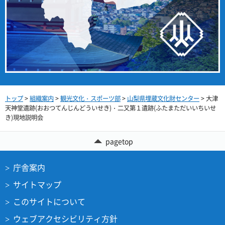
トップ
>
組織案内
>
観光文化・スポーツ部
>
山梨県埋蔵文化財センター
> 大津
天神堂遺跡(おおつてんじんどういせき)・二又第１遺跡(ふたまただいいちいせ
き)現地説明会
pagetop
庁舎案内
サイトマップ
このサイトについて
ウェブアクセシビリティ方針