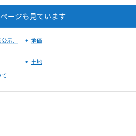
なページも見ています
価公示、
地価
土地
いて