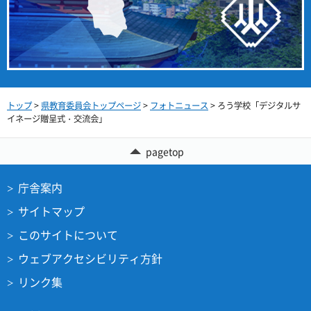
トップ
>
県教育委員会トップページ
>
フォトニュース
> ろう学校「デジタルサ
イネージ贈呈式・交流会」
pagetop
庁舎案内
サイトマップ
このサイトについて
ウェブアクセシビリティ方針
リンク集