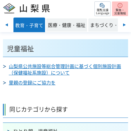
閲覧支援
山梨県
前のスライドを表示
くらし
医療・健康・福祉
まちづくり・環境
教育・子育て
児童福祉
山梨県公共施設等総合管理計画に基づく個別施設計画
（保健福祉系施設）について
里親の登録にご協力を
同じカテゴリから探す