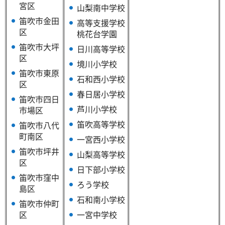
宮区
山梨南中学校
笛吹市金田
高等支援学校
区
桃花台学園
笛吹市大坪
日川高等学校
区
境川小学校
笛吹市東原
石和西小学校
区
春日居小学校
笛吹市四日
芦川小学校
市場区
笛吹高等学校
笛吹市八代
町南区
一宮西小学校
笛吹市坪井
山梨高等学校
区
日下部小学校
笛吹市窪中
ろう学校
島区
石和南小学校
笛吹市仲町
区
一宮中学校