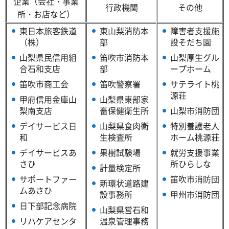
企業（会社・事業
行政機関
その他
所・お店など）
東日本旅客鉄道
東山梨消防本
障害者支援施
（株）
部
設そだち園
山梨県民信用組
笛吹市消防本
山梨厚生グル
合石和支店
部
ープホーム
笛吹市商工会
笛吹警察署
サテライト桃
源荘
甲府信用金庫山
山梨県東部家
梨南支店
畜保健衛生所
山梨市消防団
デイサービス日
山梨県食肉衛
特別養護老人
和
生検査所
ホーム桃源荘
デイサービスあ
果樹試験場
就労支援事業
さひ
所ひらしな
計量検定所
サポートファー
笛吹市消防団
新環状道路建
ムあさひ
設事務所
甲州市消防団
日下部記念病院
山梨県営石和
リハケアセンタ
温泉管理事務