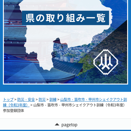
トップ
>
防災・安全
>
防災
>
訓練
>
山梨市・笛吹市・甲州市シェイクアウト訓
練（令和3年度）
> 山梨市・笛吹市・甲州市シェイクアウト訓練（令和3年度）
参加登録団体
pagetop