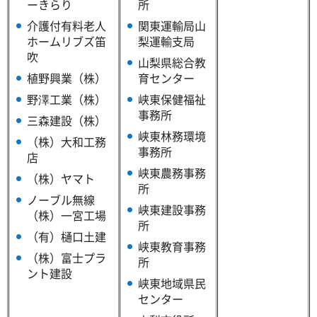
ーきらり
所
介護付有料老人
関東運輸局山
ホームリブズ笛
梨運輸支局
吹
山梨県総合教
植野興業（株）
育センター
野澤工業（株）
峡東保健福祉
事務所
三森建設（株）
峡東林務環境
（株）大和工務
事務所
店
峡東農務事務
（株）ヤマト
所
ノーブル無線
峡東建設事務
（株）一宮工場
所
（有）樋口土建
峡東教育事務
（株）富士プラ
所
ント建設
峡東地域県民
センター