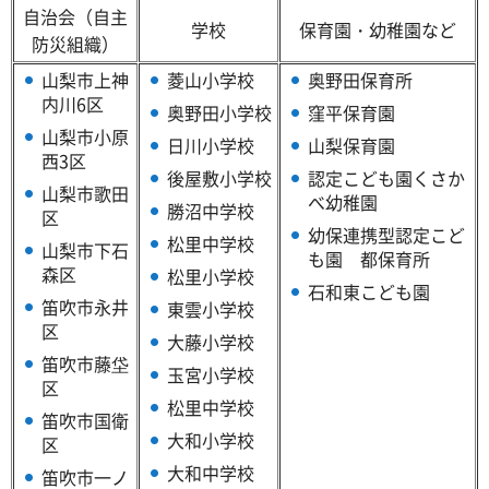
自治会（自主
学校
保育園・幼稚園など
防災組織）
山梨市上神
菱山小学校
奥野田保育所
内川6区
奥野田小学校
窪平保育園
山梨市小原
日川小学校
山梨保育園
西3区
後屋敷小学校
認定こども園くさか
山梨市歌田
べ幼稚園
勝沼中学校
区
幼保連携型認定こど
松里中学校
山梨市下石
も園 都保育所
森区
松里小学校
石和東こども園
笛吹市永井
東雲小学校
区
大藤小学校
笛吹市藤垈
玉宮小学校
区
松里中学校
笛吹市国衛
大和小学校
区
大和中学校
笛吹市一ノ