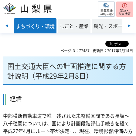
閲覧支援
山梨県
前のスライドを表示
・福祉
しごと・産業
観光・スポーツ
まちづくり・環境
ページID：77487
更新日：2017年2月14日
国土交通大臣への計画推進に関する方
針説明（平成29年2月8日）
経緯
中部横断自動車道で唯一残された未整備区間である長坂～
八千穂間については、国により計画段階評価手続きを経て
平成27年4月にルート帯が決定し、現在、環境影響評価の方