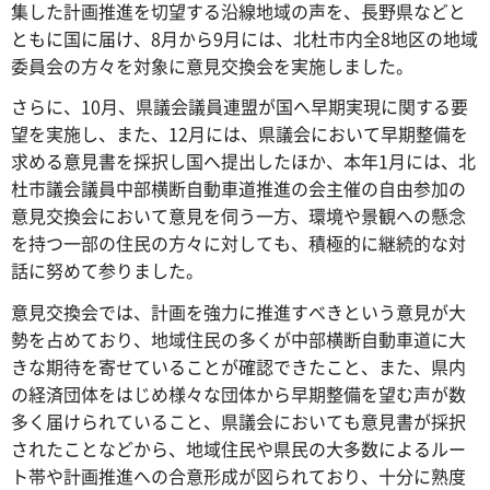
集した計画推進を切望する沿線地域の声を、長野県などと
ともに国に届け、8月から9月には、北杜市内全8地区の地域
委員会の方々を対象に意見交換会を実施しました。
さらに、10月、県議会議員連盟が国へ早期実現に関する要
望を実施し、また、12月には、県議会において早期整備を
求める意見書を採択し国へ提出したほか、本年1月には、北
杜市議会議員中部横断自動車道推進の会主催の自由参加の
意見交換会において意見を伺う一方、環境や景観への懸念
を持つ一部の住民の方々に対しても、積極的に継続的な対
話に努めて参りました。
意見交換会では、計画を強力に推進すべきという意見が大
勢を占めており、地域住民の多くが中部横断自動車道に大
きな期待を寄せていることが確認できたこと、また、県内
の経済団体をはじめ様々な団体から早期整備を望む声が数
多く届けられていること、県議会においても意見書が採択
されたことなどから、地域住民や県民の大多数によるルー
ト帯や計画推進への合意形成が図られており、十分に熟度