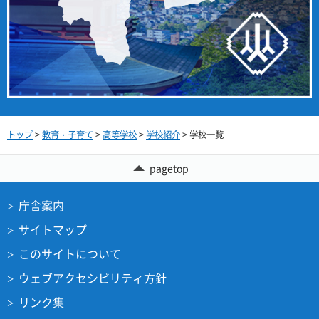
トップ
>
教育・子育て
>
高等学校
>
学校紹介
> 学校一覧
pagetop
庁舎案内
サイトマップ
このサイトについて
ウェブアクセシビリティ方針
リンク集