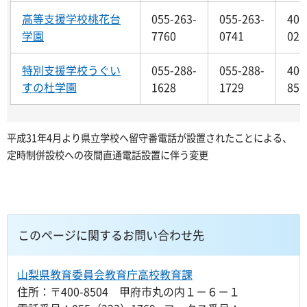
高等支援学校桃花台
055-263-
055-263-
406
学園
7760
0741
026
特別支援学校うぐい
055-288-
055-288-
400
すの杜学園
1628
1729
851
平成31年4月より県立学校へ留守番電話が設置されたことによる、
定時制併設校への夜間直通電話設置に伴う変更
このページに関するお問い合わせ先
山梨県教育委員会教育庁高校教育課
住所：〒400-8504 甲府市丸の内１－６－１