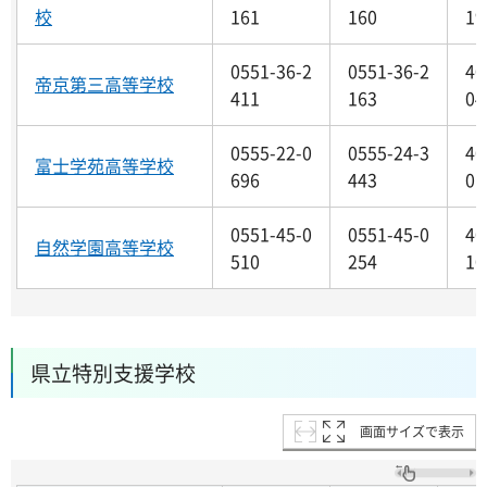
校
161
160
19
0551-36-2
0551-36-2
40
帝京第三高等学校
411
163
04
0555-22-0
0555-24-3
40
富士学苑高等学校
696
443
01
0551-45-0
0551-45-0
40
自然学園高等学校
510
254
10
県立特別支援学校
画面サイズで表示