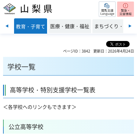
閲覧支援
山梨県
前のスライドを表示
くらし
医療・健康・福祉
まちづくり・環境
教育・子育て
ページID：3842
更新日：2026年4月24日
学校一覧
高等学校・特別支援学校一覧表
＜各学校へのリンクもできます＞
公立高等学校