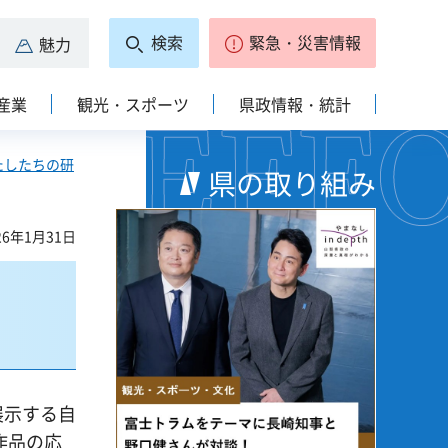
検索
緊急・災害情報
魅力
産業
観光・スポーツ
県政情報・統計
たしたちの研
県の取り組み
6年1月31日
展示する自
作品の応