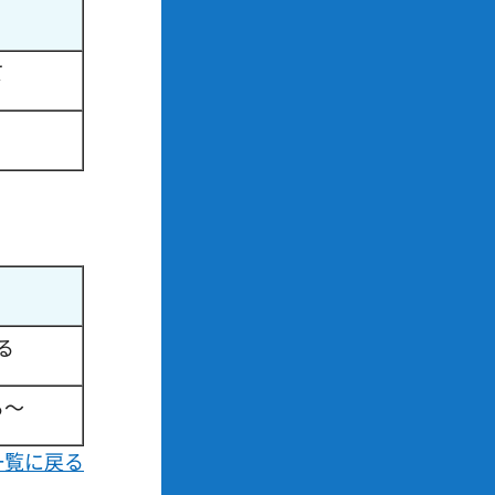
て
！
る
る～
一覧に戻る