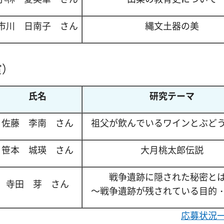
市川
日
南子
さ
ん
縄文土器の美
賞）
氏名
研究テーマ
佐藤
李
南
さ
ん
祖父が飲んでいるワインとぶど
笹本
城
瑛
さ
ん
大月桃太郎伝説
戦争遺跡に隠された秘密と
寺田 芽
さ
ん
～戦争遺跡が残されている目的
応募状況