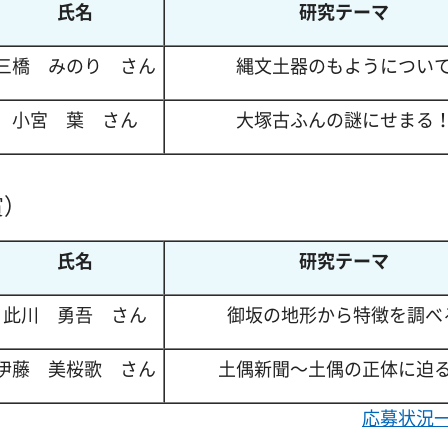
氏名
研究テーマ
三橋
み
のり
さ
ん
縄文土器のもようについ
小宮 葉
さ
ん
大塚古ふんの謎にせまる
賞）
氏名
研究テーマ
此川
勇
吾
さ
ん
御坂の地形から特徴を調べ
伊藤
美
桜歌
さ
ん
土偶新聞～土偶の正体に迫
応募状況