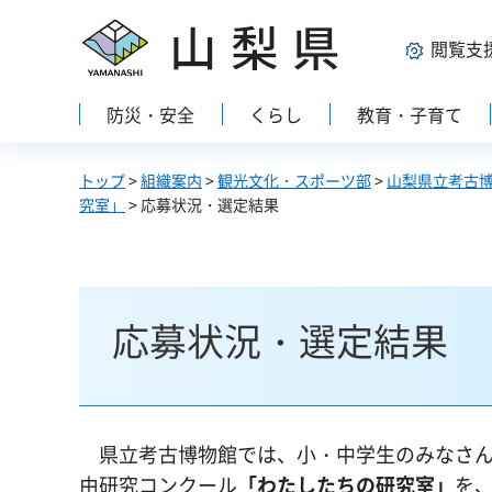
山梨県
閲覧支
防災・安全
くらし
教育・子育て
トップ
>
組織案内
>
観光文化・スポーツ部
>
山梨県立考古
究室」
> 応募状況・選定結果
応募状況・選定結果
県立
考古博物館では、小・中学生のみなさ
由研究コンクール
「わたしたちの研究室」
を、