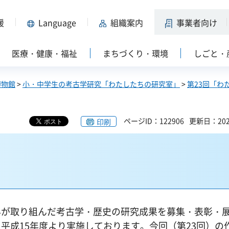
援
Language
組織案内
事業者向け
医療・健康・福祉
まちづくり・環境
しごと・
博物館
>
小・中学生の考古学研究「わたしたちの研究室」
>
第23回「わ
ページID：122906
更新日：202
印刷
んが取り組んだ考古学・歴史の研究成果を募集・表彰・
平成15年度より実施しております。今回（第23回）の