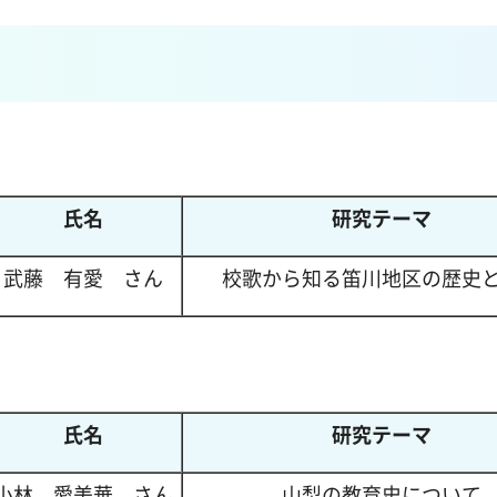
氏名
研究テーマ
武藤
有
愛
さ
ん
校歌から知る笛川地区の歴史
）
氏名
研究テーマ
小林
愛
美華
さ
ん
山梨の教育史について