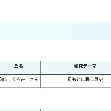
氏名
研究テーマ
向山
く
るみ
さ
ん
足もとに眠る歴史
）