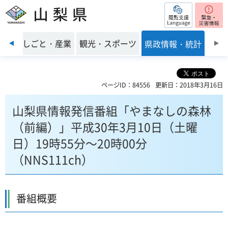
閲覧支援
山梨県
前のスライドを表示
環境
しごと・産業
観光・スポーツ
県政情報・統計
ページID：84556
更新日：2018年3月16日
山梨県情報発信番組「やまなしの森林
（前編）」平成30年3月10日（土曜
日）19時55分～20時00分
（NNS111ch）
番組概要