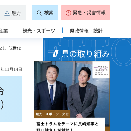
検索
緊急・災害情報
魅力
産業
観光・スポーツ
県政情報・統計
なし「Z世代
県の取り組み
5年11月14日
令
S）