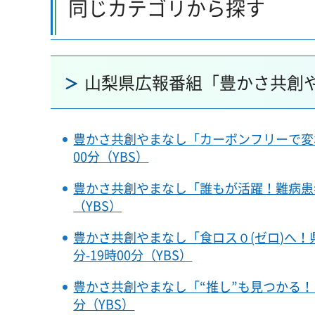
同じカテゴリから探す
山梨県広報番組「豊かさ共創
豊かさ共創やまなし「カーボンフリーで変わる
00分（YBS）
豊かさ共創やまなし「誰もが活躍！難病患者採
（YBS）
豊かさ共創やまなし「食ロス０(ゼロ)へ！県
分-19時00分（YBS）
豊かさ共創やまなし「“推し”も見つかる！？
分（YBS）