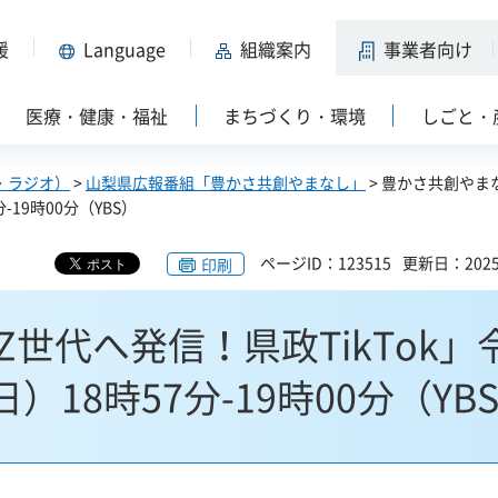
援
Language
組織案内
事業者向け
医療・健康・福祉
まちづくり・環境
しごと・
・ラジオ）
>
山梨県広報番組「豊かさ共創やまなし」
> 豊かさ共創やま
-19時00分（YBS）
ページID：123515
更新日：202
印刷
世代へ発信！県政TikTok」
）18時57分-19時00分（YB