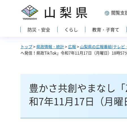
山梨県
閲覧支
防災・安全
くらし
教育・子育て
トップ
>
県政情報・統計
>
広報
>
山梨県の広報番組(テレビ
へ発信！県政TikTok」令和7年11月17日（月曜日）18時57分
豊かさ共創やまなし「Z
和7年11月17日（月曜日