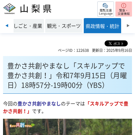
閲覧支援
山梨県
前のスライドを表示
環境
しごと・産業
観光・スポーツ
県政情報・統計
ページID：122638
更新日：2025年9月16日
豊かさ共創やまなし「スキルアップで
豊かさ共創！」令和7年9月15日（月曜
日）18時57分-19時00分（YBS）
今回の
豊かさ共創やまなし
のテーマは
「スキルアップで豊
かさ共創！
」
です。