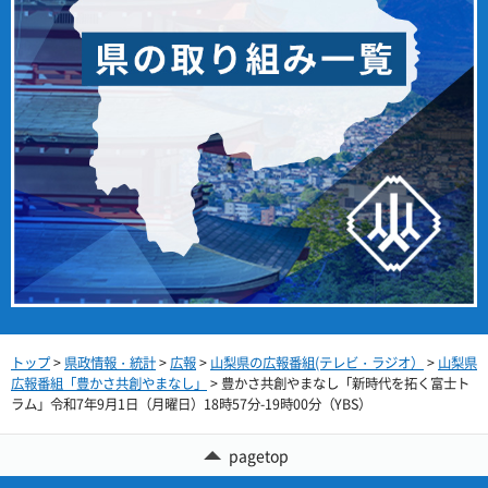
トップ
>
県政情報・統計
>
広報
>
山梨県の広報番組(テレビ・ラジオ）
>
山梨県
広報番組「豊かさ共創やまなし」
> 豊かさ共創やまなし「新時代を拓く富士ト
ラム」令和7年9月1日（月曜日）18時57分-19時00分（YBS）
pagetop