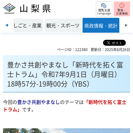
閲覧支援
山梨県
前のスライドを表示
環境
しごと・産業
観光・スポーツ
県政情報・統計
ページID：122380
更新日：2025年8月26日
豊かさ共創やまなし「新時代を拓く富
士トラム」令和7年9月1日（月曜日）
18時57分-19時00分（YBS）
今回の
豊かさ共創やまなし
のテーマは
「新時代を拓く富士
トラム
」
です。