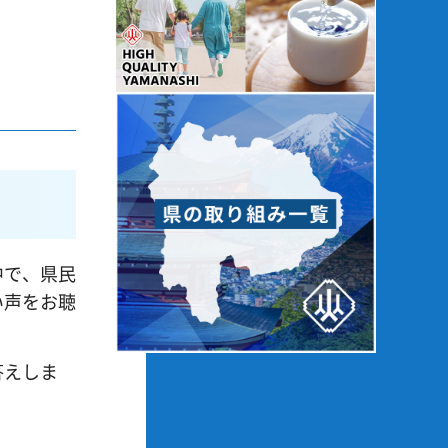
中で、県民
い声をお聴
答えしま