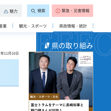
検索
緊急・災害情報
魅力
産業
観光・スポーツ
県政情報・統計
県の取り組み
2年11月10日