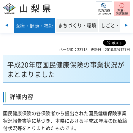
閲覧支援
山梨県
前のスライドを表示
子育て
まちづくり・環境
しごと・産業
医療・健康・福祉
ページID：33715
更新日：2010年9月27日
平成20年度国民健康保険の事業状況が
まとまりました
詳細内容
国民健康保険の各保険者から提出された国民健康保険事業
状況報告書等に基づき、本県における平成20年度の医療給
付状況等をとりまとめたものです。