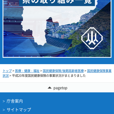
トップ
>
医療・健康・福祉
>
国民健康保険/後期高齢者医療
>
国民健康保険事業
状況
> 平成20年度国民健康保険の事業状況がまとまりました
pagetop
庁舎案内
サイトマップ