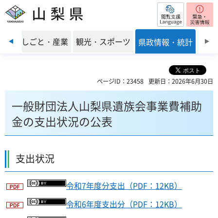
閲覧支援
山梨県
前のスライドを表示
環境
しごと・産業
観光・スポーツ
県政情報・統計
ページID：23458
更新日：2026年6月30日
一般財団法人山梨県遺族会事業費補助
金の支出状況の公表
支出状況
令和7年度分支出（PDF：12KB）
令和6年度支出分（PDF：12KB）