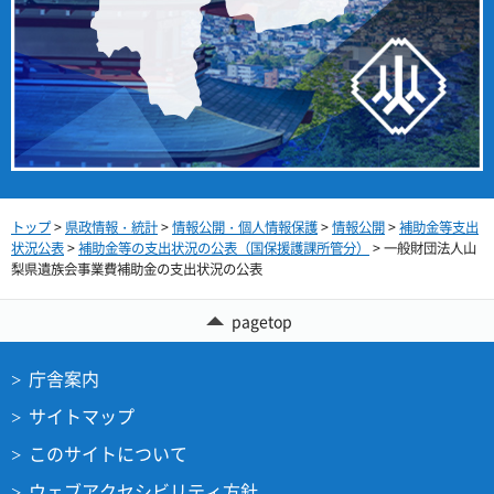
トップ
>
県政情報・統計
>
情報公開・個人情報保護
>
情報公開
>
補助金等支出
状況公表
>
補助金等の支出状況の公表（国保援護課所管分）
> 一般財団法人山
梨県遺族会事業費補助金の支出状況の公表
pagetop
庁舎案内
サイトマップ
このサイトについて
ウェブアクセシビリティ方針