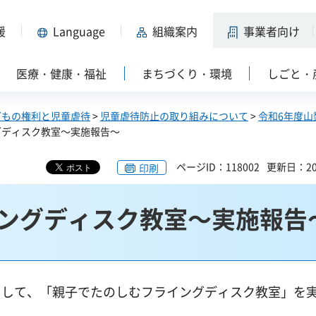
援
Language
組織案内
事業者向け
医療・健康・福祉
まちづくり・環境
しごと・
どもの権利と児童虐待
>
児童虐待防止の取り組みについて
>
令和6年度山
グディスク教室～実施報告～
ページID：118002
更新日：20
印刷
ングディスク教室～実施報告
して、「親子でたのしむフライングディスク教室」を