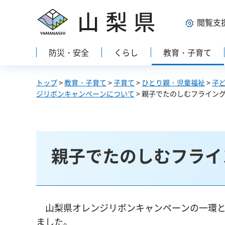
山梨県
閲覧支
防災・安全
くらし
教育・子育て
トップ
>
教育・子育て
>
子育て
>
ひとり親・児童福祉
>
子
ジリボンキャンペーンについて
> 親子でたのしむフライン
親子でたのしむフライ
山梨県オレンジリボンキャンペーンの一環と
ました。