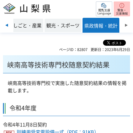
閲覧支援
山梨県
前のスライドを表示
環境
しごと・産業
観光・スポーツ
県政情報・統計
ページID：82807
更新日：2023年6月29日
峡南高等技術専門校随意契約結果
峡南高等技術専門校で実施した随意契約結果の情報を掲
載します。
令和4年度
令和4年11月8日契約
訓練用受変電設備一式（PDF：91KB）