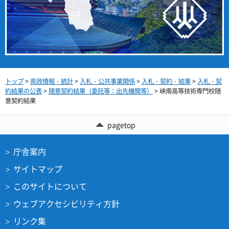
トップ
>
県政情報・統計
>
入札・公共事業関係
>
入札・契約・結果
>
入札・契
約結果の公表
>
随意契約結果（委託等：出先機関等）
> 峡南高等技術専門校随
意契約結果
pagetop
庁舎案内
サイトマップ
このサイトについて
ウェブアクセシビリティ方針
リンク集