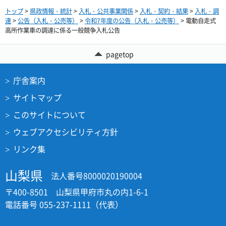
トップ
>
県政情報・統計
>
入札・公共事業関係
>
入札・契約・結果
>
入札・調
達
>
公告（入札・公売等）
>
令和7年度の公告（入札・公売等）
> 電動自走式
高所作業車の調達に係る一般競争入札公告
pagetop
庁舎案内
サイトマップ
このサイトについて
ウェブアクセシビリティ方針
リンク集
山梨県
法人番号8000020190004
〒400-8501 山梨県甲府市丸の内1-6-1
電話番号 055-237-1111（代表）