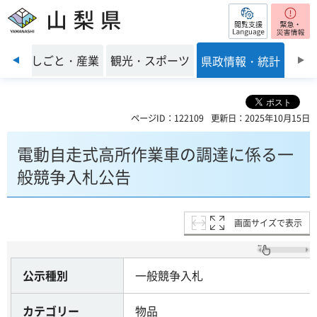
閲覧支援
山梨県
前のスライドを表示
環境
しごと・産業
観光・スポーツ
県政情報・統計
ページID：122109
更新日：2025年10月15日
電動自走式高所作業車の調達に係る一
般競争入札公告
画面サイズで表示
公示種別
一般競争入札
カテゴリー
物品