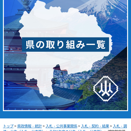
トップ
>
県政情報・統計
>
入札・公共事業関係
>
入札・契約・結果
>
入札・調