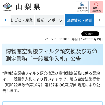
閲覧支援
山梨県
前のスライドを表示
環境
しごと・産業
観光・スポーツ
県政情報・統計
ページID：119015
更新日：2025年1月19日
博物館空調機フィルタ類交換及び寿命
測定業務「一般競争入札」公告
博物館空調機フィルタ類交換及び寿命測定業務に係る契約
は、一般競争入札により行いますので、地方自治法施行令
（昭和22年政令第16号）第167条の6第1項の規定により公
告します。