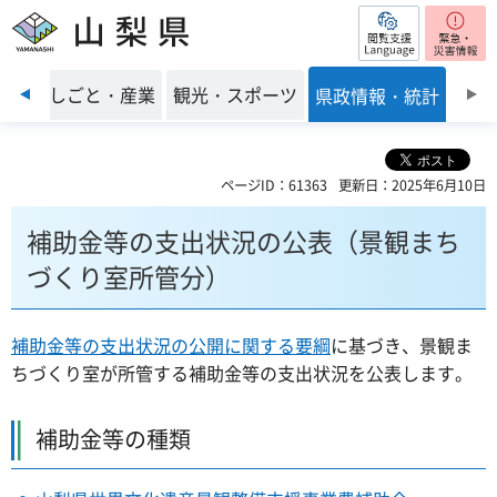
閲覧支援
山梨県
前のスライドを表示
環境
しごと・産業
観光・スポーツ
県政情報・統計
ページID：61363
更新日：2025年6月10日
補助金等の支出状況の公表（景観まち
づくり室所管分）
補助金等の支出状況の公開に関する要綱
に基づき、景観ま
ちづくり室が所管する補助金等の支出状況を公表します。
補助金等の種類