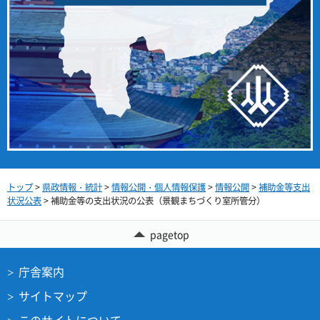
トップ
>
県政情報・統計
>
情報公開・個人情報保護
>
情報公開
>
補助金等支出
状況公表
> 補助金等の支出状況の公表（景観まちづくり室所管分）
pagetop
庁舎案内
サイトマップ