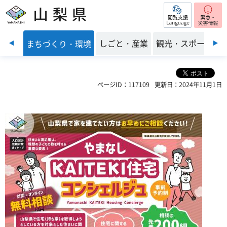
閲覧支援
山梨県
前のスライドを表示
・福祉
しごと・産業
観光・スポーツ
まちづくり・環境
ページID：117109
更新日：2024年11月1日