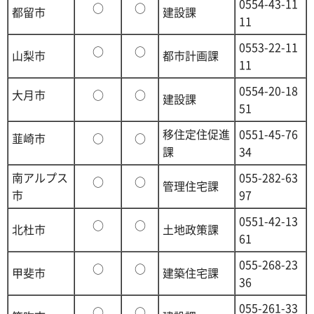
0554-43-11
○
○
都留市
建設課
11
0553-22-11
○
○
山梨市
都市計画課
11
0554-20-18
大月市
○
○
建設課
51
移住定住促進
0551-45-76
韮崎市
○
○
課
34
南アルプス
055-282-63
○
○
管理住宅課
市
97
0551-42-13
○
○
北杜市
土地政策課
61
055-268-23
○
○
甲斐市
建築住宅課
36
055-261-33
○
○