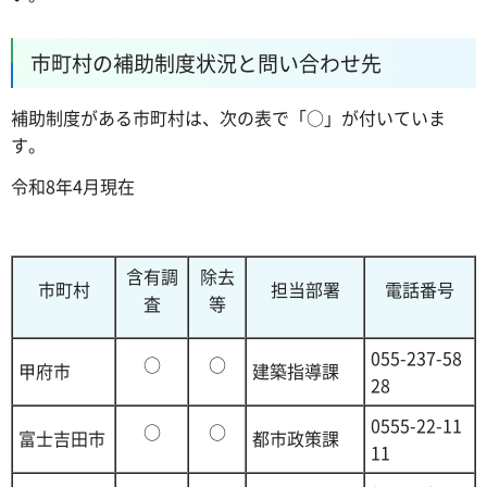
市町村の補助制度状況と問い合わせ先
補助制度がある市町村は、次の表で「○」が付いていま
す。
令和8年4月現在
含有調
除去
市町村
担当部署
電話番号
査
等
055-237-58
○
○
甲府市
建築指導課
28
0555-22-11
○
○
富士吉田市
都市政策課
11