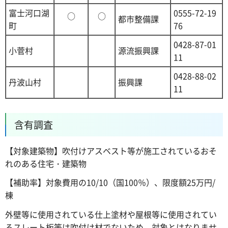
富士河口湖
0555-72-19
○
○
都市整備課
町
76
0428-87-01
小菅村
源流振興課
11
0428-88-02
丹波山村
振興課
11
含有調査
【対象建築物】吹付けアスベスト等が施工されているおそ
れのある住宅・建築物
【補助率】対象費用の10/10（国100％）、限度額25万円/
棟
外壁等に使用されている仕上塗材や屋根等に使用されてい
るスレート板等は吹付け材でないため、対象とはなりませ