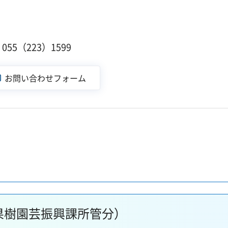
１
55（223）1599
果樹園芸振興課所管分）