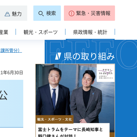
検索
緊急・災害情報
魅力
産業
観光・スポーツ
県政情報・統計
興課所管分）
県の取り組み
1年6月30日
公