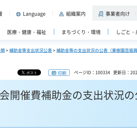
援
Language
組織案内
事業者向け
医療・健康・福祉
まちづくり・環境
しごと・
公開
>
補助金等支出状況公表
>
補助金等の支出状況の公表（果樹園芸振
ページID：100334
更新日：202
印刷
大会開催費補助金の支出状況の