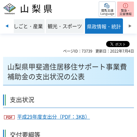
閲覧支援
山梨県
前のスライドを表示
環境
しごと・産業
観光・スポーツ
県政情報・統計
ページID：73739
更新日：2022年7月4日
山梨県甲斐適住居移住サポート事業費
補助金の支出状況の公表
支出状況
平成29年度支出分（PDF：3KB）
交付要綱等