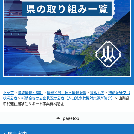
トップ
>
県政情報・統計
>
情報公開・個人情報保護
>
情報公開
>
補助金等支出
状況公表
>
補助金等の支出状況の公表（人口減少危機対策課所管分）
> 山梨県
甲斐適住居移住サポート事業費補助金
pagetop
庁舎案内