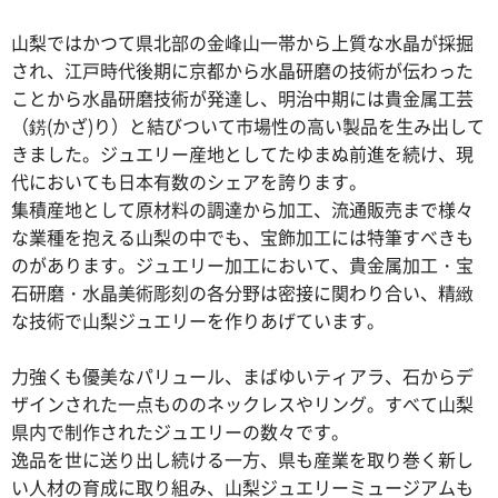
山梨ではかつて県北部の金峰山一帯から上質な水晶が採掘
され、江戸時代後期に京都から水晶研磨の技術が伝わった
ことから水晶研磨技術が発達し、明治中期には貴金属工芸
（錺(かざ)り）と結びついて市場性の高い製品を生み出して
きました。ジュエリー産地としてたゆまぬ前進を続け、現
代においても日本有数のシェアを誇ります。
集積産地として原材料の調達から加工、流通販売まで様々
な業種を抱える山梨の中でも、宝飾加工には特筆すべきも
のがあります。ジュエリー加工において、貴金属加工・宝
石研磨・水晶美術彫刻の各分野は密接に関わり合い、精緻
な技術で山梨ジュエリーを作りあげています。
力強くも優美なパリュール、まばゆいティアラ、石からデ
ザインされた一点もののネックレスやリング。すべて山梨
県内で制作されたジュエリーの数々です。
逸品を世に送り出し続ける一方、県も産業を取り巻く新し
い人材の育成に取り組み、山梨ジュエリーミュージアムも