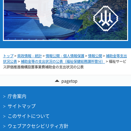
トップ
>
県政情報・統計
>
情報公開・個人情報保護
>
情報公開
>
補助金等支出
状況公表
>
補助金等の支出状況の公表（福祉保健総務課所管分）
> 福祉サービ
ス評価推進機構設置事業費補助金の支出状況の公表
pagetop
庁舎案内
サイトマップ
このサイトについて
ウェブアクセシビリティ方針