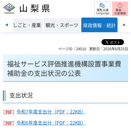
閲覧支援
山梨県
前のスライドを表示
環境
しごと・産業
観光・スポーツ
県政情報・統計
ページID：24016
更新日：2026年6月25日
福祉サービス評価推進機構設置事業費
補助金の支出状況の公表
支出状況
令和7年度支出分（PDF：22KB）
令和6年度支出分（PDF：22KB）