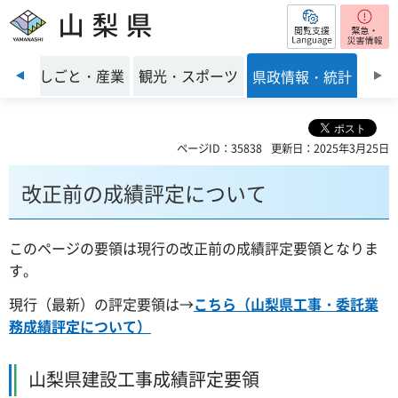
閲覧支援
山梨県
前のスライドを表示
環境
しごと・産業
観光・スポーツ
県政情報・統計
ページID：35838
更新日：2025年3月25日
改正前の成績評定について
このページの要領は現行の改正前の成績評定要領となりま
す。
現行（最新）の評定要領は→
こちら（山梨県工事・委託業
務成績評定について）
山梨県建設工事成績評定要領