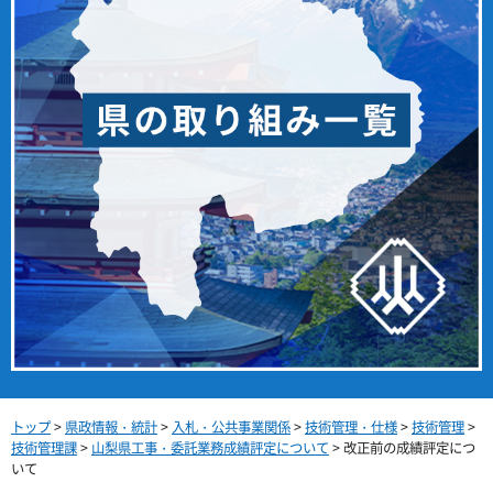
トップ
>
県政情報・統計
>
入札・公共事業関係
>
技術管理・仕様
>
技術管理
>
技術管理課
>
山梨県工事・委託業務成績評定について
> 改正前の成績評定につ
いて