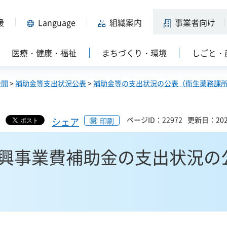
援
Language
組織案内
事業者向け
医療・健康・福祉
まちづくり・環境
しごと・
公開
>
補助金等支出状況公表
>
補助金等の支出状況の公表（衛生薬務課
ページID：22972
更新日：202
シェア
印刷
興事業費補助金の支出状況の