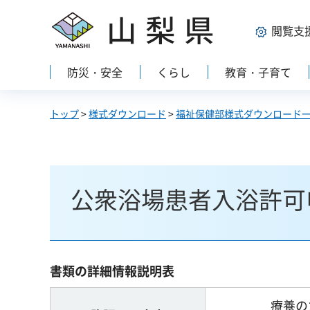
山梨県
閲覧支
防災・安全
くらし
教育・子育て
トップ
>
様式ダウンロード
>
福祉保健部様式ダウンロード
公衆浴場患者入浴許可
書類の詳細情報説明表
療養の