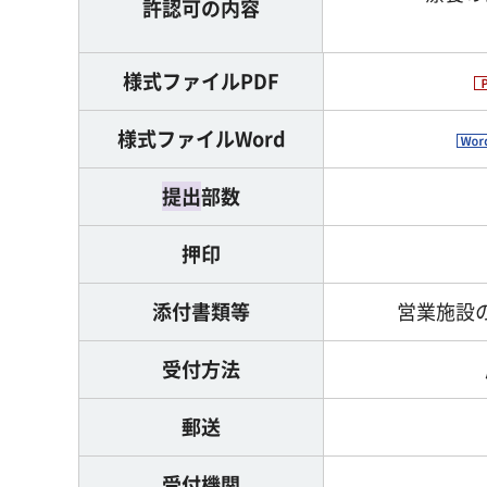
許認可の内容
様式ファイルPDF
様式ファイルWord
提出
部数
押印
添付書類等
営業施設
受付方法
郵送
受付機関