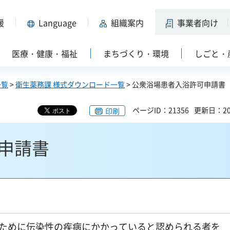
援
Language
組織案内
事業者向け
医療・健康・福祉
まちづくり・環境
しごと・
一覧
>
衛生薬務課 様式ダウンロード一覧
> 公衆浴場患者入浴許可申請書
ページID：21356
更新日：20
印刷
申請書
ために伝染性の疾病にかかっていると認められる者を