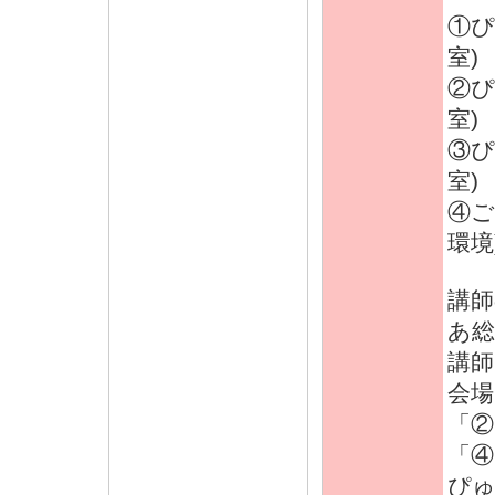
①ぴ
室)
②ぴ
室)
③ぴ
室)
④ご
環境
講師
あ
講師
会
「②
「④
ぴ