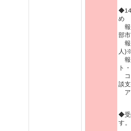
◆1
め
報告
部市
報
人)
報
ト・
コ
談支
ア
◆受
す。