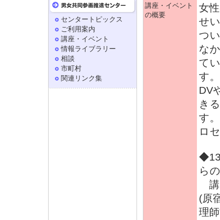
講座・イベント
女
の概要
センタートピックス
せ
ご利用案内
つ
講座・イベント
な
情報ライブラリー
相談
て
市町村
す。
関連リンク集
DV
き
す
ロ
◆1
ら
講
(原
理師