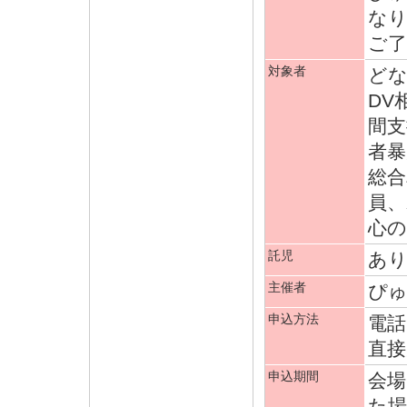
な
ご
対象者
どな
DV
間支
者暴
総合
員、
心の
託児
あり
主催者
ぴ
申込方法
電話
直接
申込期間
会場
た場