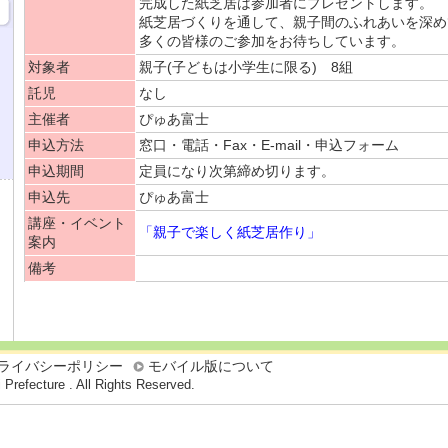
完成した紙芝居は参加者にプレゼントします。
紙芝居づくりを通して、親子間のふれあいを深め
多くの皆様のご参加をお待ちしています。
対象者
親子(子どもは小学生に限る) 8組
託児
なし
主催者
ぴゅあ富士
申込方法
窓口・電話・Fax・E-mail・申込フォーム
申込期間
定員になり次第締め切ります。
申込先
ぴゅあ富士
講座・イベント
「親子で楽しく紙芝居作り」
案内
備考
ライバシーポリシー
モバイル版について
 Prefecture . All Rights Reserved.