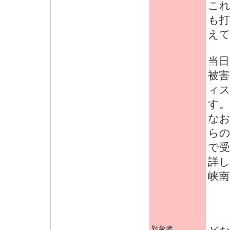
こ
も
え
当日
被害
ィ
す。
な
ら
で
詳
峡南
対象者