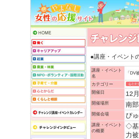
●講座・イベント
講座・イベント
「DV
名
カテゴリー
開催日
12
開催場所
南部
開催会場
ぴゅ
講座・イベント
◇基
の概要
力被