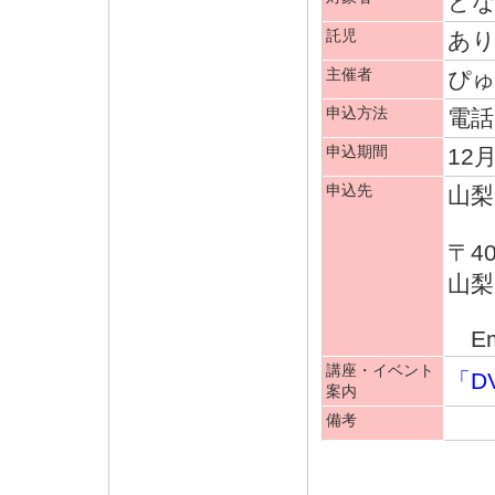
ど
託児
あ
主催者
ぴ
申込方法
電話
申込期間
12月
申込先
山梨
〒40
山梨
TE
Ema
講座・イベント
「D
案内
備考