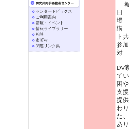
報
センタートピックス
日 時
ご利用案内
場 
講座・イベント
講 
情報ライブラリー
相談
ト共
市町村
参加
関連リンク集
対 
DV
てい
困
支
提供
わ
た、
あ