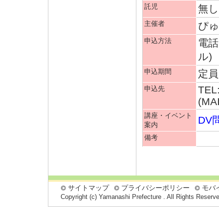
託児
無し
主催者
ぴ
申込方法
電話
ル)
申込期間
定員
TEL
申込先
(MA
講座・イベント
DV
案内
備考
サイトマップ
プライバシーポリシー
モバ
Copyright (c) Yamanashi Prefecture . All Rights Reserv