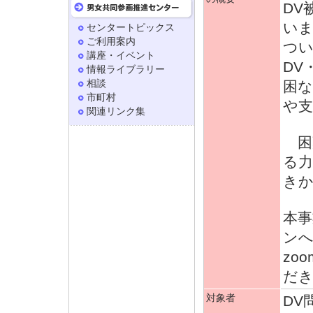
DV
い
センタートピックス
ご利用案内
つ
講座・イベント
DV
情報ライブラリー
相談
困な
市町村
や
関連リンク集
困
る
き
本事
ン
zo
だ
対象者
DV